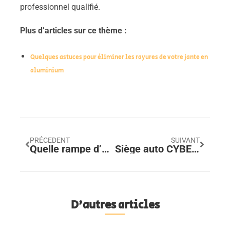
professionnel qualifié.
Plus d’articles sur ce thème :
Quelques astuces pour éliminer les rayures de votre jante en
aluminium
PRÉCEDENT
SUIVANT
Quelle rampe d’accès à la voiture pour chiens choisir ? Comparatif des surfaces antidérapantes et de la stabilité des rampes
Siège auto CYBEX Pallas S-Fix : le choix Isofix idéal pour la sécurité de vos enfants
D'autres articles